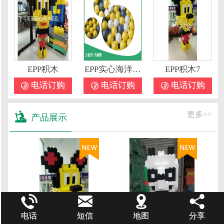
EPP积木
EPP实心海洋球1
EPP积木7
 电话订购
 电话订购
 电话订购

更多>>
产品展示




电话
短信
地图
分享